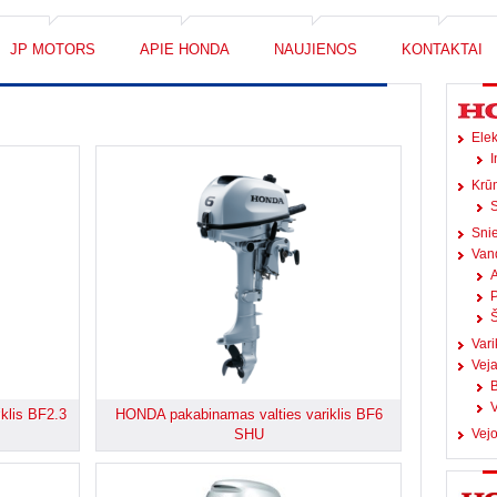
JP MOTORS
APIE HONDA
NAUJIENOS
KONTAKTAI
Elek
I
Krū
S
Snie
Vand
A
Š
Vari
Vej
B
V
klis BF2.3
HONDA pakabinamas valties variklis BF6
SHU
Vejo