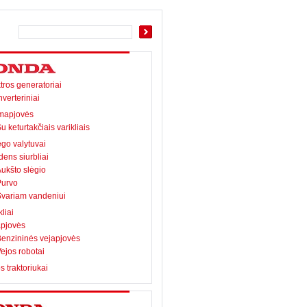
tros generatoriai
nverteriniai
mapjovės
u keturtakčiais varikliais
go valytuvai
ens siurbliai
ukšto slėgio
Purvo
variam vandeniui
kliai
apjovės
enzininės vejapjovės
ejos robotai
s traktoriukai