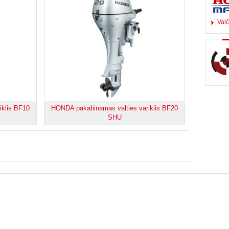
Valč
iklis BF10
HONDA pakabinamas valties variklis BF20
SHU