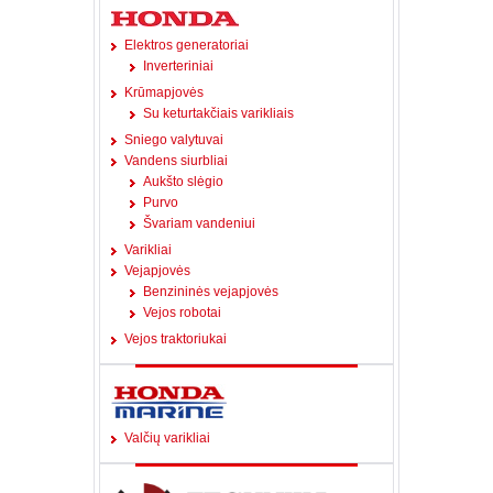
Elektros generatoriai
Inverteriniai
Krūmapjovės
Su keturtakčiais varikliais
Sniego valytuvai
Vandens siurbliai
Aukšto slėgio
Purvo
Švariam vandeniui
Varikliai
Vejapjovės
Benzininės vejapjovės
Vejos robotai
Vejos traktoriukai
Valčių varikliai