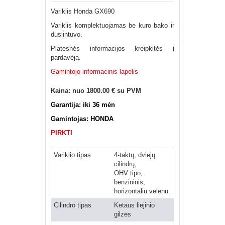
Variklis Honda GX690
Variklis komplektuojamas be kuro bako ir
duslintuvo.
Platesnės informacijos kreipkitės į
pardavėją.
Gamintojo informacinis lapelis
Kaina: nuo 1800.00 € su PVM
Garantija: iki 36 mėn
Gamintojas: HONDA
PIRKTI
Variklio tipas
4-taktų, dviejų
cilindrų,
OHV tipo,
benzininis,
horizontaliu velenu.
Cilindro tipas
Ketaus liejinio
gilzės