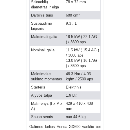
Stūmoklių
78 x 72 mm
diametras ir eiga
Darbinis tūris
688 cm³
Suspaudimo
9.3 : 1
laipsnis
Maksimali galia
16.5 kW ( 22.1 AG
) / 3600 aps
Nominali galia
11.5 kW ( 15.4 AG )
/ 3000 aps
13.0 kW ( 16.1 AG
) / 3600 aps
Maksimalus
48.3 Nm / 4.93
sūkimo momentas
kgfm / 2500 aps
Starteris
Elektrinis
Alyvos talpa
1.9 Ltr.
Matmenys (I x P x
429 x 410 x 438
A)
mm
Sauso svoris
nuo 44.6 kg
Galimos kelios Honda GX690 variklio bei